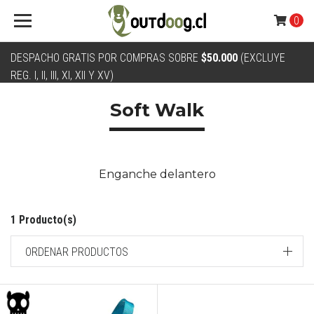
0
DESPACHO GRATIS POR COMPRAS SOBRE
$50.000
(EXCLUYE
REG. I, II, III, XI, XII Y XV)
Soft Walk
Enganche delantero
1 Producto(s)
ORDENAR PRODUCTOS