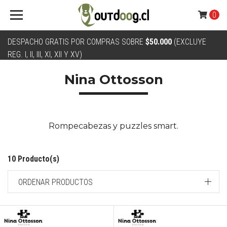
0
DESPACHO GRATIS POR COMPRAS SOBRE
$50.000
(EXCLUYE
REG. I, II, III, XI, XII Y XV)
Nina Ottosson
Rompecabezas y puzzles smart.
10 Producto(s)
ORDENAR PRODUCTOS