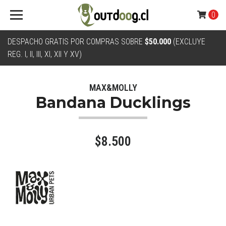
0
DESPACHO GRATIS POR COMPRAS SOBRE
$50.000
(EXCLUYE
REG. I, II, III, XI, XII Y XV)
MAX&MOLLY
Bandana Ducklings
$8.500