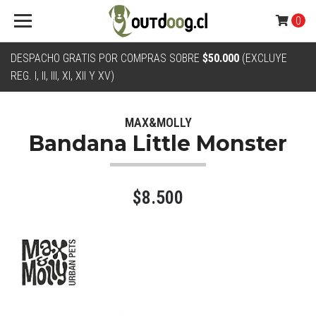
0
DESPACHO GRATIS POR COMPRAS SOBRE
$50.000
(EXCLUYE
REG. I, II, III, XI, XII Y XV)
MAX&MOLLY
Bandana Little Monster
$8.500