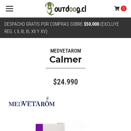
0
DESPACHO GRATIS POR COMPRAS SOBRE
$50.000
(EXCLUYE
REG. I, II, III, XI, XII Y XV)
MEDVETAROM
Calmer
$24.990