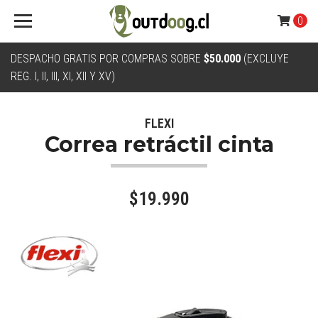
0
DESPACHO GRATIS POR COMPRAS SOBRE
$50.000
(EXCLUYE
REG. I, II, III, XI, XII Y XV)
FLEXI
Correa retráctil cinta
$19.990